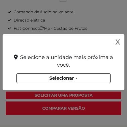
Comando de áudio no volante
Direção elétrica
Fiat Connect////Me - Gestao de Frotas
Novo painel digital LCD
X
Radio 5" touch screen, USB, Bluetooth, 2 alto-
falantes
Selecione a unidade mais próxima a
a partir de R$ 225.990,00
você.
+ Ver mais itens de série
Selecionar
FICHA TÉCNICA
SOLICITAR UMA PROPOSTA
COMPARAR VERSÃO