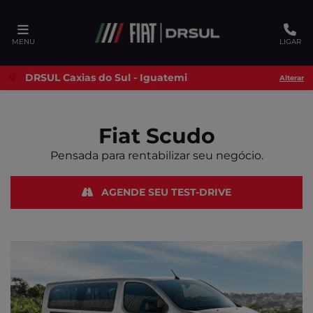
Ativar a compatibilidade com o leitor de tela
MENU
LIGAR
DRSUL Caxias do Sul - Iguatemi
Alterar
Fiat
Scudo
Pensada para rentabilizar seu negócio.
AGENDE SEU TEST-DRIVE