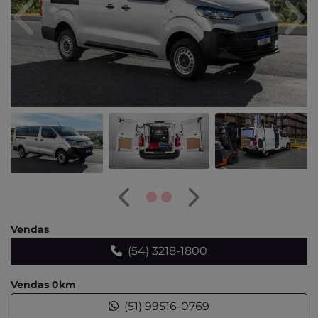
Anterior
Pró
Anterior
Próximo
Vendas
(54) 3218-1800
Vendas 0km
(51) 99516-0769