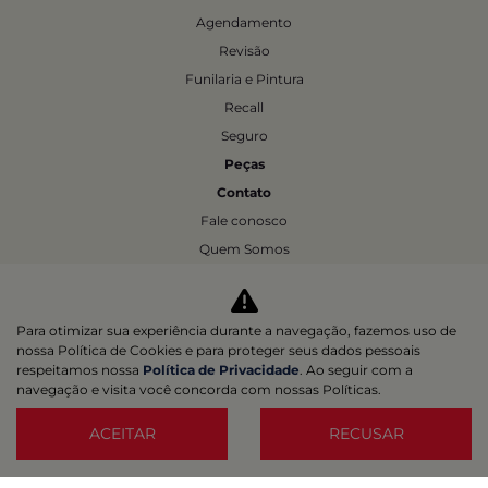
Agendamento
Revisão
Funilaria e Pintura
Recall
Seguro
Peças
Contato
Fale conosco
Quem Somos
Trabalhe Conosco
Agende um test-drive
Para otimizar sua experiência durante a navegação, fazemos uso de
Política de Privacidade
nossa Política de Cookies e para proteger seus dados pessoais
respeitamos nossa
Política de Privacidade
. Ao seguir com a
navegação e visita você concorda com nossas Políticas.
Desacelere. Seu bem maior é a vida.
ACEITAR
RECUSAR
Desenvolvido pela DEALERSPACE ® Direitos Reservados.