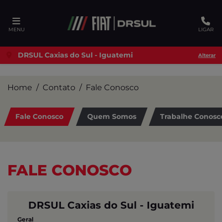
Ativar a compatibilidade com o leitor de tela
MENU
LIGAR
DRSUL Caxias do Sul - Iguatemi
Alterar
Home
Contato
Fale Conosco
Fale Conosco
Quem Somos
Trabalhe Conosc
FALE CONOSCO
DRSUL Caxias do Sul - Iguatemi
Geral