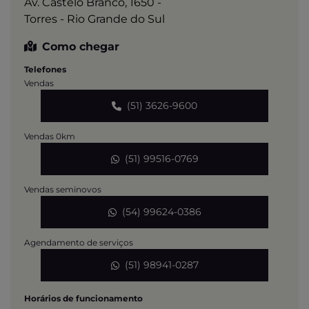
Av. Castelo Branco, 1650 -
Torres - Rio Grande do Sul
Como chegar
Telefones
Vendas
(51) 3626-9600
Vendas 0km
(51) 99516-0769
Vendas seminovos
(54) 99624-0386
Agendamento de serviços
(51) 98941-0287
Horários de funcionamento