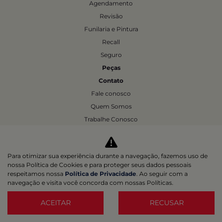
Agendamento
Revisão
Funilaria e Pintura
Recall
Seguro
Peças
Contato
Fale conosco
Quem Somos
Trabalhe Conosco
Agende um test-drive
Política de Privacidade
Para otimizar sua experiência durante a navegação, fazemos uso de
nossa Política de Cookies e para proteger seus dados pessoais
respeitamos nossa
Política de Privacidade
. Ao seguir com a
Desacelere. Seu bem maior é a vida.
navegação e visita você concorda com nossas Políticas.
ACEITAR
RECUSAR
Desenvolvido pela DEALERSPACE ® Direitos Reservados.