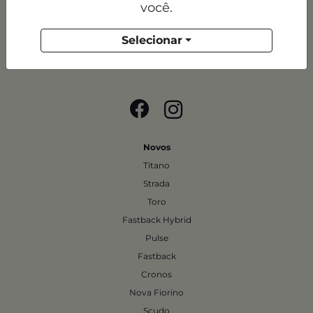
você.
DFSUL VEICULOS E SERVICOS LTDA
Selecionar
CNPJ: 07.689.941/0003-95
Novos
Titano
Strada
Toro
Fastback Hybrid
Pulse
Fastback
Cronos
Nova Fiorino
Scudo