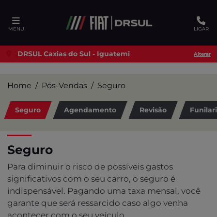
Ativar a compatibilidade com o leitor de tela
MENU
LIGAR
DRSUL Caxias do Sul - Iguatemi
Alterar
Home
Pós-Vendas
Seguro
Seguro
Agendamento
Revisão
Funilar
Seguro
Para diminuir o risco de possíveis gastos
significativos com o seu carro, o seguro é
indispensável. Pagando uma taxa mensal, você
garante que será ressarcido caso algo venha
acontecer com o seu veículo.