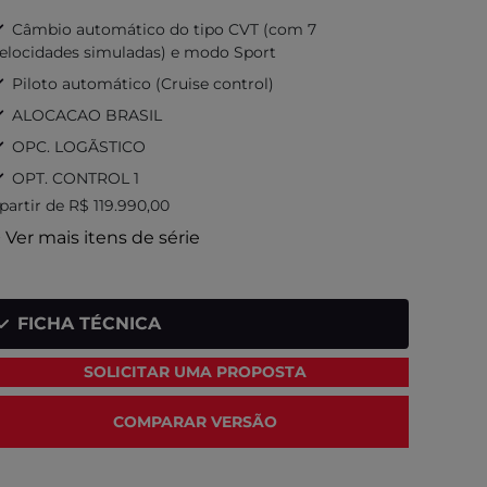
Acen
Câmbio automático do tipo CVT (com 7
Airba
elocidades simuladas) e modo Sport
Alça
Piloto automático (Cruise control)
dianteir
ALOCACAO BRASIL
Apoi
OPC. LOGÃSTICO
Ar c
OPT. CONTROL 1
antipól
 partir de R$ 119.990,00
a partir
 Ver mais itens de série
+ Ver 
FI
FICHA TÉCNICA
SOLICITAR UMA PROPOSTA
COMPARAR VERSÃO