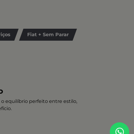
iços
Fiat + Sem Parar
o
 equilíbrio perfeito entre estilo,
fício.