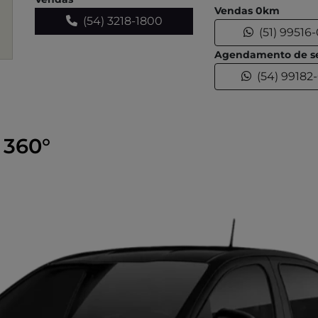
Vendas 0km
(54) 3218-1800
(51) 99516
Agendamento de se
(54) 99182
 360°