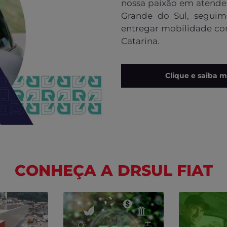
LINHA FIAT
os
Pick-up
SUV
Sedan
Fur