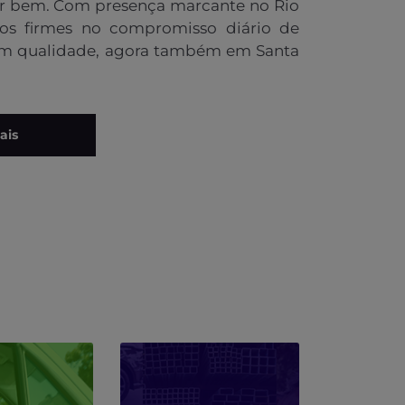
gão
Hatch