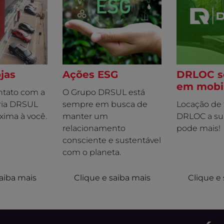
FASTBACK HYBRID
MOBI
PULSE
FASTBACK