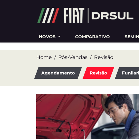
Ativar a compatibilidade com o leitor de tela
NOVOS
COMPARATIVO
SEMI
Home
Pós-Vendas
Revisão
Agendamento
Revisão
Funilar