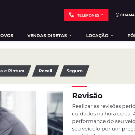
CHAMA
TELEFONES
NOVOS
VENDAS DIRETAS
LOCAÇÃO
PÓ
ia e Pintura
Recall
Seguro
Revisão
Realizar as revisões pe
cuidados na hora certa. 
performance do seu veícu
seu veículo por um preç