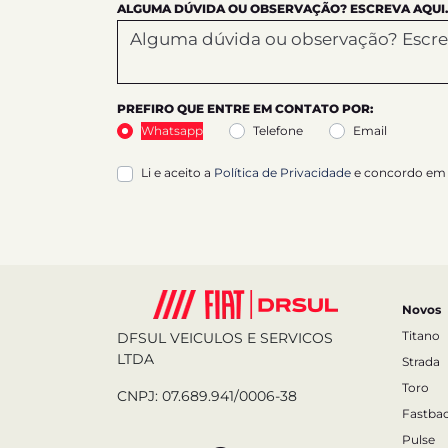
ALGUMA DÚVIDA OU OBSERVAÇÃO? ESCREVA AQUI.
PREFIRO QUE ENTRE EM CONTATO POR:
Whatsapp
Telefone
Email
Li e aceito a
Política de Privacidade
e concordo em 
Novos
Titano
DFSUL VEICULOS E SERVICOS
LTDA
Strada
Toro
CNPJ: 07.689.941/0006-38
Fastba
Pulse