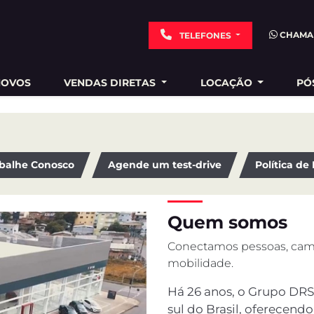
CHAMA
TELEFONES
NOVOS
VENDAS DIRETAS
LOCAÇÃO
PÓ
balhe Conosco
Agende um test-drive
Política de
Quem somos
Conectamos pessoas, cami
mobilidade.
Há 26 anos, o Grupo DRS
sul do Brasil, oferecend