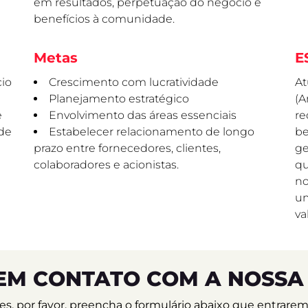
em resultados, perpetuação do negócio e
benefícios à comunidade.
Metas
E
io
Crescimento com lucratividade
At
Planejamento estratégico
(A
e
Envolvimento das áreas essenciais
re
 de
Estabelecer relacionamento de longo
be
prazo entre fornecedores, clientes,
ge
colaboradores e acionistas.
qu
no
um
va
EM CONTATO COM A NOSSA
ções, por favor, preencha o formulário abaixo que entrar