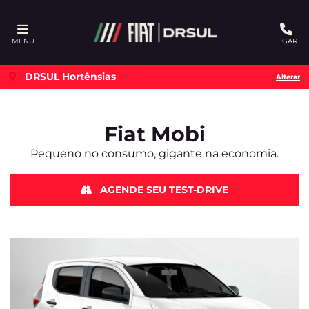
Ativar a compatibilidade com o leitor de tela
MENU
LIGAR
DRSUL Hortênsias
Alterar
Fiat
Mobi
Pequeno no consumo, gigante na economia.
AGENDE SEU TEST-DRIVE