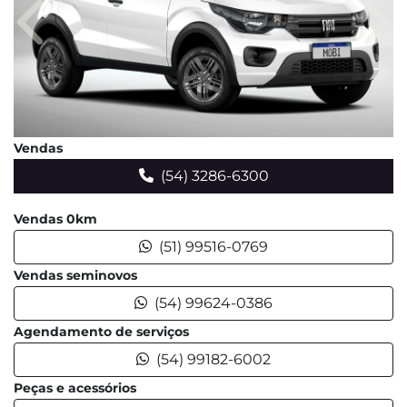
Anterior
Pró
Vendas
(54) 3286-6300
Vendas 0km
(51) 99516-0769
Vendas seminovos
(54) 99624-0386
Agendamento de serviços
(54) 99182-6002
Peças e acessórios