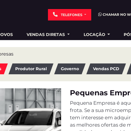
CHAMAR NO W
TELEFONES
NOVOS
VENDAS DIRETAS
LOCAÇÃO
PÓ
resas
s
Produtor Rural
Governo
Vendas PCD
Pequenas Empr
Pequena Empresa é aquel
frota. Se a sua microe
tem interesse em adquirir
as melhores ofertas de 