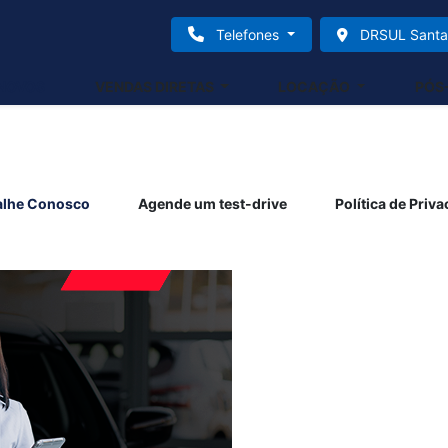
Telefones
DRSUL Santa 
NOVOS
VENDAS DIRETAS
LOCAÇÃO
PÓS
alhe Conosco
Agende um test-drive
Política de Priv