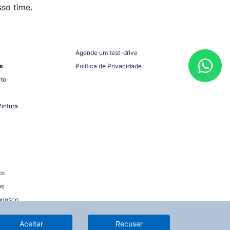
so time.
Agende um test-drive
s
Política de Privacidade
to
Pintura
co
os
onosco
Aceitar
Recusar