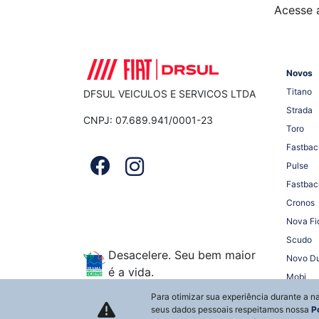
Acesse 
Novos
Titano
DFSUL VEICULOS E SERVICOS LTDA
Strada
CNPJ: 07.689.941/0001-23
Toro
Fastbac
Pulse
Fastbac
Cronos
Nova Fi
Scudo
Desacelere. Seu bem maior
Novo D
é a vida.
Mobi
Para otimizar sua experiência durante a 
seus dados pessoais respeitamos nossa
P