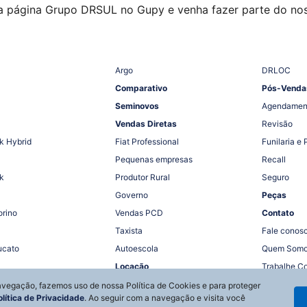
a página Grupo DRSUL no Gupy e venha fazer parte do nos
Argo
DRLOC
Comparativo
Pós-Venda
Seminovos
Agendamen
Vendas Diretas
Revisão
k Hybrid
Fiat Professional
Funilaria e 
Pequenas empresas
Recall
k
Produtor Rural
Seguro
Governo
Peças
orino
Vendas PCD
Contato
Taxista
Fale conos
ucato
Autoescola
Quem Som
Locação
Trabalhe C
navegação, fazemos uso de nossa Política de Cookies e para proteger
olítica de Privacidade
. Ao seguir com a navegação e visita você