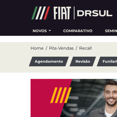
Ativar a compatibilidade com o leitor de tela
NOVOS
COMPARATIVO
SEMI
Home
Pós-Vendas
Recall
Agendamento
Revisão
Funilar