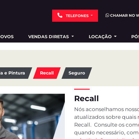
CHAMAR NO 
TELEFONES
NOVOS
VENDAS DIRETAS
LOCAÇÃO
PÓ
ia e Pintura
Recall
Seguro
Recall
Nós aconselhamos nosso
atualizados sobre quais
Recall. Consulte os com
quando necessário, comp