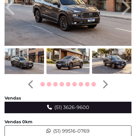
Anterior
Pró
Anterior
Próximo
Vendas
(51) 3626-9600
Vendas 0km
(51) 99516-0769