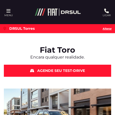
Ativar a compatibilidade com o leitor de tela
MENU
LIGAR
DRSUL Torres
Alterar
Fiat
Toro
Encara qualquer realidade.
AGENDE SEU TEST-DRIVE