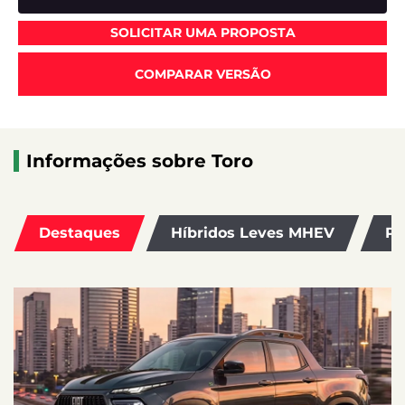
SOLICITAR UMA PROPOSTA
COMPARAR VERSÃO
Informações sobre Toro
Destaques
Híbridos Leves MHEV
Pe