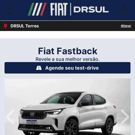
Ativar a compatibilidade com o leitor de tela
MENU
LIGAR
DRSUL Torres
Alterar
Fiat
Fastback
Revele a sua melhor versão.
Agende seu test-drive
Anterior
Próx