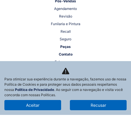
Pós-Vendas
Agendamento
Revisão
Funilaria e Pintura
Recall
Seguro
Peças
Contato
Fale conosco
Quem Somos
Trabalhe Conosco
Para otimizar sua experiência durante a navegação, fazemos uso de nossa
Política de Cookies e para proteger seus dados pessoais respeitamos
Agende um test-drive
nossa
Política de Privacidade
. Ao seguir com a navegação e visita você
Política de Privacidade
concorda com nossas Políticas.
Aceitar
Recusar
Desacelere. Seu bem maior é a vida.
Desenvolvido pela DEALERSPACE ® Direitos Reservados.