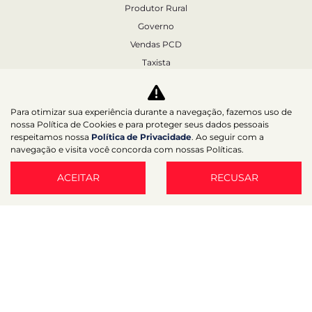
Produtor Rural
Governo
Vendas PCD
Taxista
Autoescola
Locação
Para otimizar sua experiência durante a navegação, fazemos uso de
DRLOC
nossa Política de Cookies e para proteger seus dados pessoais
respeitamos nossa
Política de Privacidade
. Ao seguir com a
Pós-Vendas
navegação e visita você concorda com nossas Políticas.
Agendamento
ACEITAR
Revisão
RECUSAR
Funilaria e Pintura
Recall
Seguro
Peças
Contato
Fale conosco
Quem Somos