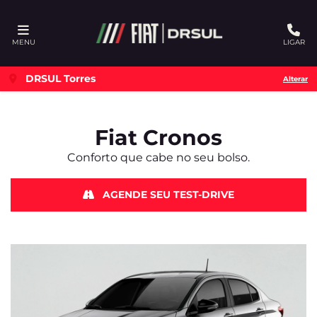
Ativar a compatibilidade com o leitor de tela
MENU
LIGAR
DRSUL Torres
Alterar
Fiat
Cronos
Conforto que cabe no seu bolso.
AGENDE SEU TEST-DRIVE