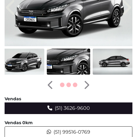
Anterior
Pró
Anterior
Próximo
Vendas
(51) 3626-9600
Vendas 0km
(51) 99516-0769