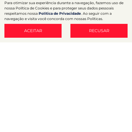
Para otimizar sua experiência durante a navegação, fazemos uso de
nossa Política de Cookies e para proteger seus dados pessoais
respeitamos nossa
Política de Privacidade
. Ao seguir com a
Desacelere. Seu bem maior é a vida.
navegação e visita você concorda com nossas Políticas.
ACEITAR
RECUSAR
Desenvolvido pela DEALERSPACE ® Direitos Reservados.