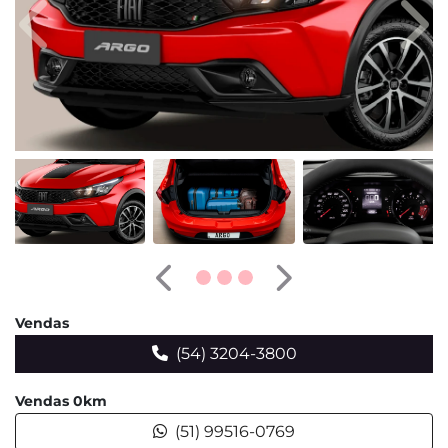
Anterior
Pró
Anterior
Próximo
Vendas
(54) 3204-3800
Vendas 0km
(51) 99516-0769