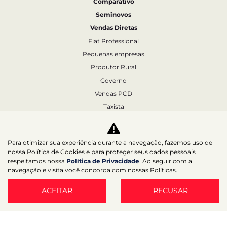
Comparativo
Seminovos
Vendas Diretas
Fiat Professional
Pequenas empresas
Produtor Rural
Governo
Vendas PCD
Taxista
Autoescola
Locação
Para otimizar sua experiência durante a navegação, fazemos uso de
DRLOC
nossa Política de Cookies e para proteger seus dados pessoais
respeitamos nossa
Política de Privacidade
. Ao seguir com a
Pós-Vendas
navegação e visita você concorda com nossas Políticas.
Agendamento
Revisão
ACEITAR
RECUSAR
Funilaria e Pintura
Recall