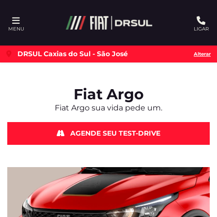
Ativar a compatibilidade com o leitor de tela
MENU
LIGAR
DRSUL Caxias do Sul - São José
Alterar
Fiat
Argo
Fiat Argo sua vida pede um.
AGENDE SEU TEST-DRIVE